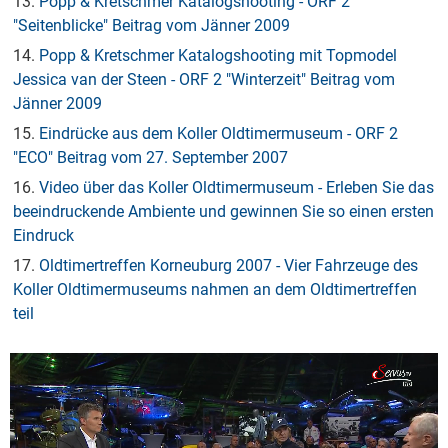
13.
Popp & Kretschmer Katalogshooting - ORF 2
"Seitenblicke" Beitrag vom Jänner 2009
14.
Popp & Kretschmer Katalogshooting mit Topmodel
Jessica van der Steen - ORF 2 "Winterzeit" Beitrag vom
Jänner 2009
15.
Eindrücke aus dem Koller Oldtimermuseum - ORF 2
"ECO" Beitrag vom 27. September 2007
16.
Video über das Koller Oldtimermuseum - Erleben Sie das
beeindruckende Ambiente und gewinnen Sie so einen ersten
Eindruck
17.
Oldtimertreffen Korneuburg 2007 - Vier Fahrzeuge des
Koller Oldtimermuseums nahmen an dem Oldtimertreffen
teil