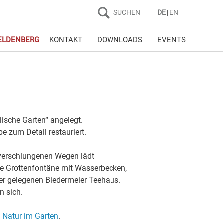
SUCHEN
DE
EN
ELDENBERG
KONTAKT
DOWNLOADS
EVENTS
sche Garten“ angelegt.
be zum Detail restauriert.
n verschlungenen Wegen lädt
die Grottenfontäne mit Wasserbecken,
er gelegenen Biedermeier Teehaus.
n sich.
n
Natur im Garten
.