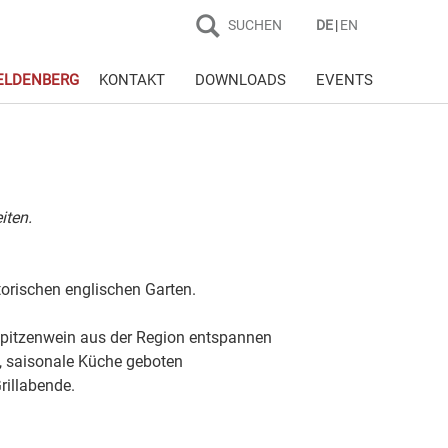
SUCHEN
DE
EN
ELDENBERG
KONTAKT
DOWNLOADS
EVENTS
iten.
torischen englischen Garten.
Spitzenwein aus der Region entspannen
e, saisonale Küche geboten
Grillabende.